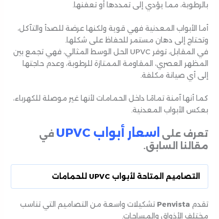
بالرطوبة، مما يؤدي إلى تمددها أو تعفنها.
أما الأبواب المعدنية فهي قوية ولكنها عرضة للصدأ والتآكل،
وتحتاج إلى دهان مستمر للحفاظ على شكلها.
في المقابل، توفر UPVC الحل الوسط المثالي، فهي تجمع بين
المظهر العصري، المقاومة الممتازة للرطوبة، وعدم حاجتها
إلى أي صيانة مكلفة.
كما أنها آمنة تمامًا داخل الحمامات لأنها غير موصلة للكهرباء،
بعكس الأبواب المعدنية.
اسعار أبواب UPVC
تعرف على
في
مقالنا السابق.
التصاميم المتاحة لأبواب UPVC للحمامات
تقدم
Penvista
تشكيلات واسعة من التصاميم التي تناسب
مختلف الأذواق والمساحات.