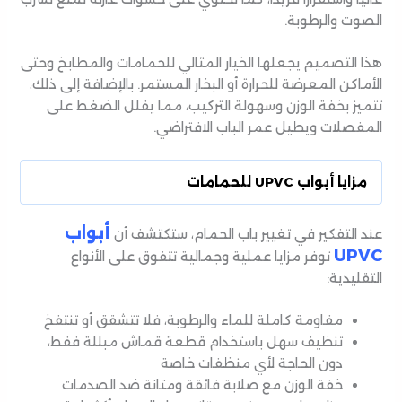
الصوت والرطوبة.
هذا التصميم يجعلها الخيار المثالي للحمامات والمطابخ وحتى
الأماكن المعرضة للحرارة أو البخار المستمر. بالإضافة إلى ذلك،
تتميز بخفة الوزن وسهولة التركيب، مما يقلل الضغط على
المفصلات ويطيل عمر الباب الافتراضي.
مزايا أبواب UPVC للحمامات
أبواب
عند التفكير في تغيير باب الحمام، ستكتشف أن
UPVC
توفر مزايا عملية وجمالية تتفوق على الأنواع
التقليدية:
مقاومة كاملة للماء والرطوبة، فلا تتشقق أو تنتفخ
تنظيف سهل باستخدام قطعة قماش مبللة فقط،
دون الحاجة لأي منظفات خاصة
خفة الوزن مع صلابة فائقة ومتانة ضد الصدمات