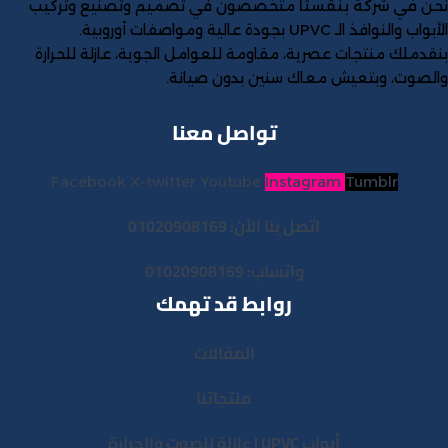
في شركة بنڤستا
نحن
متخصصون في تصميم وتصنيع وتركيب
الأبواب والنوافذ الـ UPVC بجودة عالية ومواصفات أوروبية.
بنقدملك منتجات عصرية، مقاومة للعوامل الجوية، عازلة للحرارة
والصوت، وبتعيش معاك سنين بدون صيانة.
تواصل معنا
Facebook
X-twitter
Youtube
Instagram
Tumblr
اتصل بنا الأن: 01020908169
واتساب: 01020908169
روابط قد تهمك
المقالات
منتجاتنا
أبواب UPVC | عازلة للصوت والحرارة