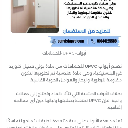
أبواب-UPVC-للحمامات
تصنع
أبواب UPVC للحمامات
من مادة بولي فينيل كلوريد
غير البلاستيكية، وهي مادة هندسية تم تطويرها لتكون
مقاومة للرطوبة والبخار والعوامل الجوية القاسية.
بخلاف الأبواب الخشبية التي تتأثر بالماء وتحتاج إلى دهانات
واقية، فإن UPVC تحتفظ بصلابتها وثباتها دون أي معالجة
إضافية.
تعتمد هذه الأبواب على بنية متعددة الطبقات تمنحها تماسكًا
عاليًا واستقرارًا فريدًا، كما تحتوي على حشوات عازلة تمنع تسرب