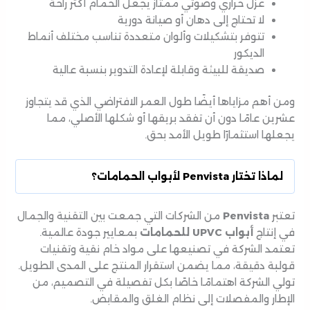
عزل حراري وصوتي ممتاز يجعل الحمام أكثر راحة
لا تحتاج إلى دهان أو صيانة دورية
تتوفر بتشكيلات وألوان متعددة تناسب مختلف أنماط
الديكور
صديقة للبيئة وقابلة لإعادة التدوير بنسبة عالية
ومن أهم مزاياها أيضًا طول العمر الافتراضي الذي قد يتجاوز
عشرين عامًا دون أن تفقد بريقها أو شكلها الأصلي، مما
يجعلها استثمارًا طويل الأمد بحق.
لماذا تختار Penvista لأبواب الحمامات؟
تعتبر
Penvista
من الشركات التي جمعت بين التقنية والجمال
في إنتاج
أبواب UPVC للحمامات
بمعايير جودة عالمية.
تعتمد الشركة في تصنيعها على مواد خام نقية وتقنيات
قولبة دقيقة، مما يضمن استقرار المنتج على المدى الطويل.
تولي الشركة اهتمامًا خاصًا بكل تفصيلة في التصميم، من
الإطار والمفصلات إلى نظام الغلق والمقابض.