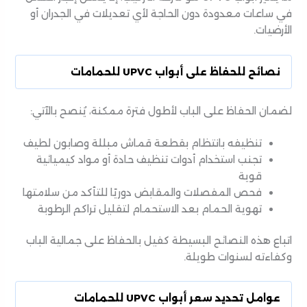
في ساعات معدودة دون الحاجة لأي تعديلات في الجدران أو
الأرضيات.
نصائح للحفاظ على أبواب UPVC للحمامات
لضمان الحفاظ على الباب لأطول فترة ممكنة، يُنصح بالآتي:
تنظيفه بانتظام بقطعة قماش مبللة وصابون لطيف
تجنب استخدام أدوات تنظيف حادة أو مواد كيميائية
قوية
فحص المفصلات والمقابض دوريًا للتأكد من سلامتها
تهوية الحمام بعد الاستحمام لتقليل تراكم الرطوبة
اتباع هذه النصائح البسيطة كفيل بالحفاظ على جمالية الباب
وكفاءته لسنوات طويلة.
عوامل تحديد سعر أبواب UPVC للحمامات