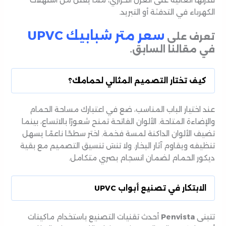
قدرتها العالية على العزل الحراري، مما يقلل من استهلاك
الكهرباء في التدفئة أو التبريد.
سعر متر شبابيك UPVC
تعرف على
في مقالنا السابق.
كيف تختار التصميم المثالي لحمامك؟
عند اختيار الباب المناسب، ضع في اعتبارك مساحة الحمام
والإضاءة المتاحة. الألوان الفاتحة تمنح شعورًا بالاتساع، بينما
تضيف الألوان الداكنة لمسة فخمة. اختر سطحًا ناعمًا يسهل
تنظيفه ويقاوم آثار البخار. ولا تنسَ تنسيق التصميم مع بقية
ديكور الحمام لضمان انسجام بصري متكامل.
الابتكار في تصنيع أبواب UPVC
تتبنى
Penvista
أحدث تقنيات التصنيع باستخدام ماكينات