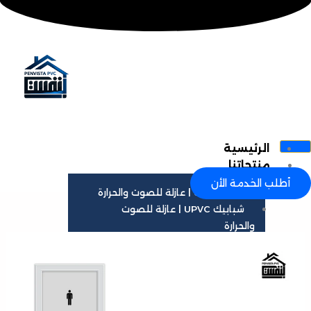
خطي
لى
لمحتوى
الرئيسية
منتجاتنا
أطلب الخدمة الأن
أبواب UPVC | عازلة للصوت والحرارة
شبابيك UPVC | عازلة للصوت
والحرارة
المدونة
تواصل معنا
من نحن