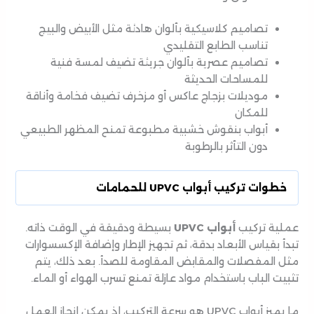
تصاميم كلاسيكية بألوان هادئة مثل الأبيض والبيج
تناسب الطابع التقليدي
تصاميم عصرية بألوان جريئة تضيف لمسة فنية
للمساحات الحديثة
موديلات بزجاج عاكس أو مزخرف تضيف فخامة وأناقة
للمكان
أبواب بنقوش خشبية مطبوعة تمنح المظهر الطبيعي
دون التأثر بالرطوبة
خطوات تركيب أبواب UPVC للحمامات
عملية تركيب
أبواب UPVC
بسيطة ودقيقة في الوقت ذاته.
تبدأ بقياس الأبعاد بدقة، ثم تجهيز الإطار وإضافة الإكسسوارات
مثل المفصلات والمقابض المقاومة للصدأ. بعد ذلك، يتم
تثبيت الباب باستخدام مواد عازلة تمنع تسرب الهواء أو الماء.
ما يميز أبواب UPVC هو سرعة التركيب، إذ يمكن إنجاز العمل