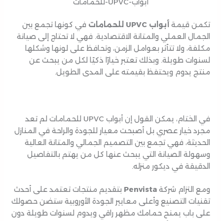
أبواب-UPVC-للحمامات
تكمن قيمة
أبواب UPVC للحمامات
في كونها تجمع بين
الجمال العملي والمتانة الاقتصادية. فهي لا تحتاج إلى صيانة
مكلفة، ولا تتأثر بعوامل الزمن، وتحافظ على لونها وشكلها
لسنوات طويلة. وبذلك تعتبر خيارًا ذكيًا لكل من يبحث عن
منتج يدوم ويحتفظ بقيمته على المدى الطويل.
في الختام، يمكن القول إن أبواب UPVC للحمامات لم تعد
مجرد خيار عصري بل أصبحت معيار للجودة والراحة في المنازل
الحديثة، فهي تجمع بين التصميم الجمالي والمتانة العالية
وسهولة الصيانة التي يبحث عنها كل من يهتم بالتفاصيل
الدقيقة في ديكور منزله.
ومع التزام شركة
Penvista
بتقديم منتجات تعتمد على أحدث
تقنيات التصنيع وأعلى معايير الجودة الأوروبية ستضن حصولك
على باب يمنح حمامك مظهر راقي ويدوم لسنوات طويلة دون